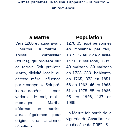
Armes parlantes, la fouine s’appelant « la martro »
en provençal
La Martre
Population
Vers 1200 et auparavant
1278 35 feux( personnes
: Martha. La martre :
en moyenne par feu),
animal carnassier
1315 32 feux de queste,
(fouine), qui prolifère sur
1471 18 maisons, 1698 :
ce terroir. Soit pré-latin
40 maisons, 80 maisons
Marta, divinité locale ou
en 1728, 253 habitants
déesse mère, influencé
en 1765, 372 en 1851,
par « martyrs ». Soit pré-
66 en 1962, 46 en 1968,
indo-européen : mar,
51 en 1975, 85 en 1986,
variante de mel, mal :
95 en 1996, 137 en
montagne. Martha
1999.
déformé en martre,
La Martre fait partie de la
aurait également pour
viguerie de Castellane et
origine une ancienne
du diocèse de FREJUS.
sépulture.