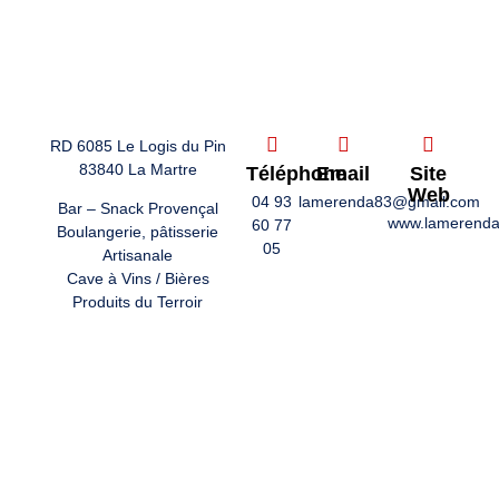
RD 6085 Le Logis du Pin
83840 La Martre
Téléphone
Email
Site
Web
04 93
lamerenda83@gmail.com
Bar – Snack Provençal
www.lamerend
60 77
Boulangerie, pâtisserie
05
Artisanale
Cave à Vins / Bières
Produits du Terroir