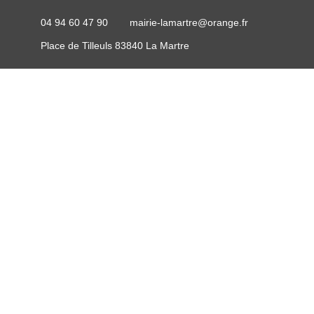
04 94 60 47 90
mairie-lamartre@orange.fr
Place de Tilleuls 83840 La Martre